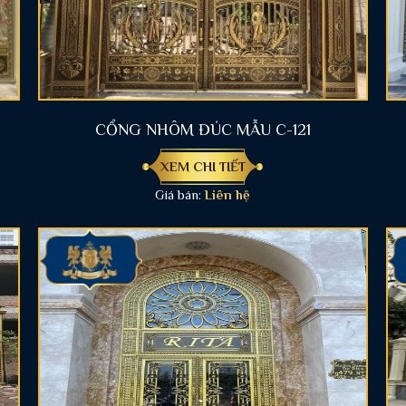
CỔNG NHÔM ĐÚC MẪU C-121
XEM CHI TIẾT
Giá bán:
Liên hệ