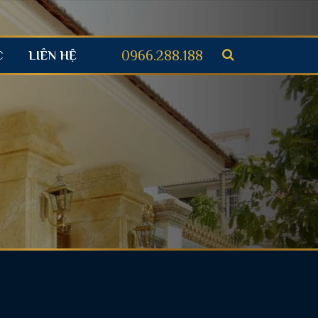
0966.288.188
C
LIÊN HỆ