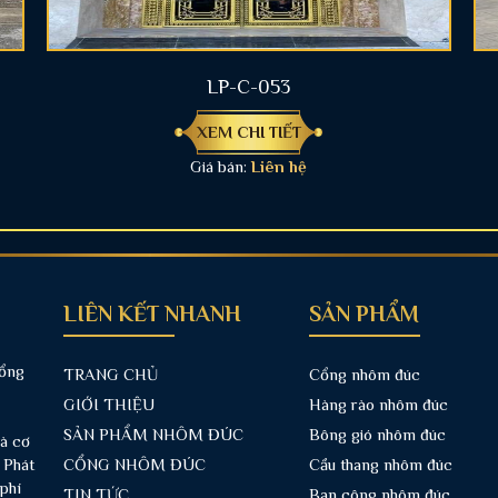
LP-C-053
XEM CHI TIẾT
Giá bán:
Liên hệ
LIÊN KẾT NHANH
SẢN PHẨM
cổng
TRANG CHỦ
Cổng nhôm đúc
GIỚI THIỆU
Hàng rào nhôm đúc
SẢN PHẨM NHÔM ĐÚC
Bông gió nhôm đúc
và cơ
 Phát
CỔNG NHÔM ĐÚC
Cầu thang nhôm đúc
phí
TIN TỨC
Ban công nhôm đúc