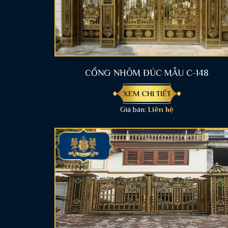
CỔNG NHÔM ĐÚC MẪU C-148
XEM CHI TIẾT
Giá bán:
Liên hệ