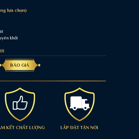
ng lựa chọn)
át
uyên khối
88
BÁO GIÁ
AM KẾT CHẤT LƯỢNG
LẮP ĐẶT TẬN NƠI