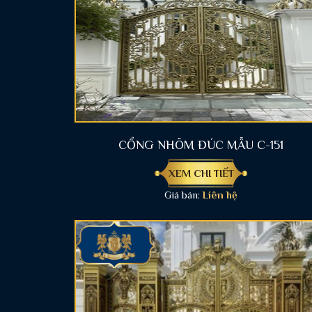
CỔNG NHÔM ĐÚC MẪU C-151
XEM CHI TIẾT
Giá bán:
Liên hệ