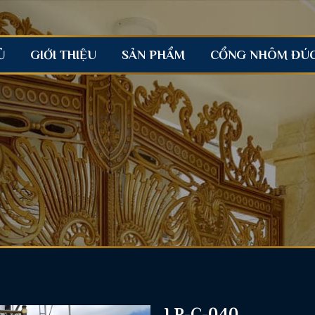
Ủ
GIỚI THIỆU
SẢN PHẨM
CỔNG NHÔM ĐÚ
LP-C-040