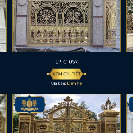
LP-C-057
XEM CHI TIẾT
Giá bán:
Liên hệ