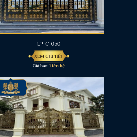
LP-C-050
XEM CHI TIẾT
Giá bán:
Liên hệ