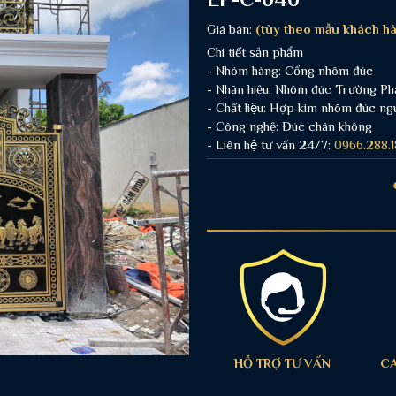
Giá bán:
(tùy theo mẫu khách hà
Chi tiết sản phẩm
- Nhóm hàng: Cổng nhôm đúc
- Nhãn hiệu: Nhôm đúc Trường Ph
- Chất liệu: Hợp kim nhôm đúc ng
- Công nghệ: Đúc chân không
- Liên hệ tư vấn 24/7:
0966.288.1
HỖ TRỢ TƯ VẤN
C