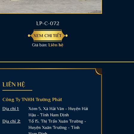
LP-C-072
XEM CHI TIẾT
Giá bán:
Liên hệ
LIÊN HỆ
Công Ty TNHH Trường Phát
Địa chỉ 1:
Xóm 5, Xã Hải Vân - Huyện Hải
Hậu - Tỉnh Nam Định
Địa chỉ 2:
Tổ 15, Thị Trấn Xuân Trường -
Huyện Xuân Trường - Tỉnh
Nam Định