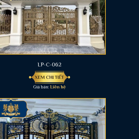
LP-C-062
XEM CHI TIẾT
Giá bán:
Liên hệ