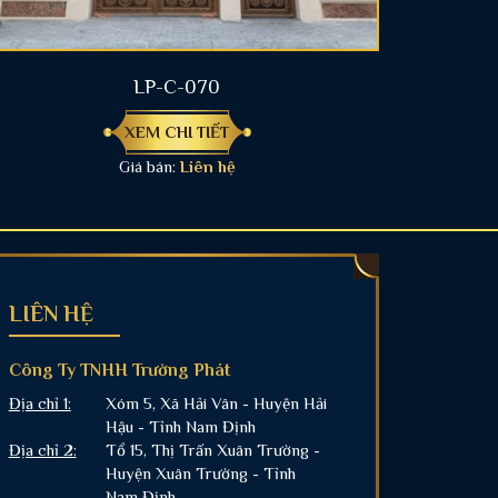
LP-C-070
XEM CHI TIẾT
Giá bán:
Liên hệ
LIÊN HỆ
Công Ty TNHH Trường Phát
Địa chỉ 1:
Xóm 5, Xã Hải Vân - Huyện Hải
Hậu - Tỉnh Nam Định
Địa chỉ 2:
Tổ 15, Thị Trấn Xuân Trường -
Huyện Xuân Trường - Tỉnh
Nam Định