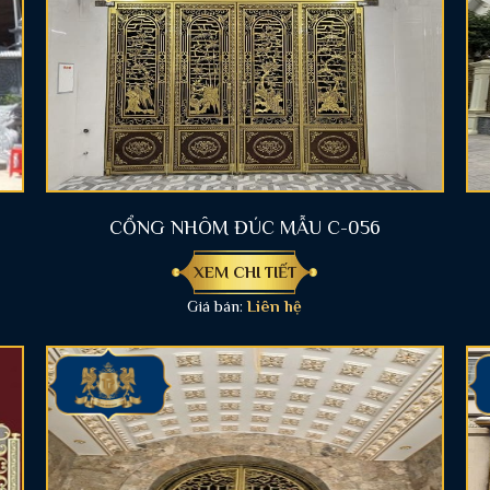
CỔNG NHÔM ĐÚC MẪU C-056
XEM CHI TIẾT
Giá bán:
Liên hệ