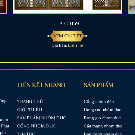
LP-C-059
XEM CHI TIẾT
Giá bán:
Liên hệ
LIÊN KẾT NHANH
SẢN PHẨM
cổng
TRANG CHỦ
Cổng nhôm đúc
GIỚI THIỆU
Hàng rào nhôm đúc
SẢN PHẨM NHÔM ĐÚC
Bông gió nhôm đúc
và cơ
 Phát
CỔNG NHÔM ĐÚC
Cầu thang nhôm đúc
phí
TIN TỨC
Ban công nhôm đúc