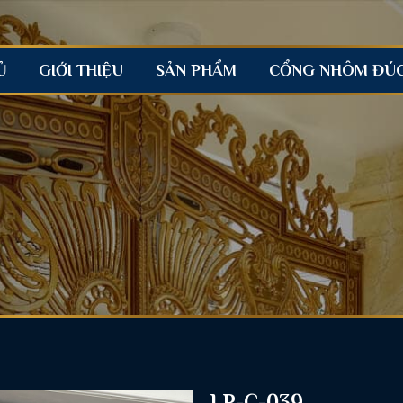
Ủ
GIỚI THIỆU
SẢN PHẨM
CỔNG NHÔM ĐÚ
LP-C-039