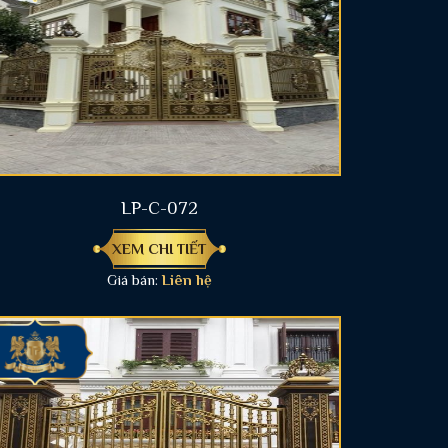
LP-C-072
XEM CHI TIẾT
Giá bán:
Liên hệ