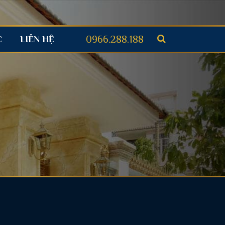
0966.288.188
C
LIÊN HỆ