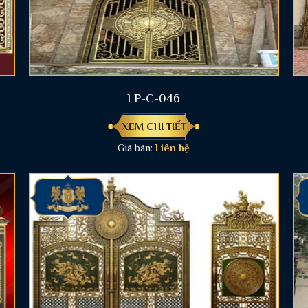
LP-C-046
XEM CHI TIẾT
Giá bán:
Liên hệ