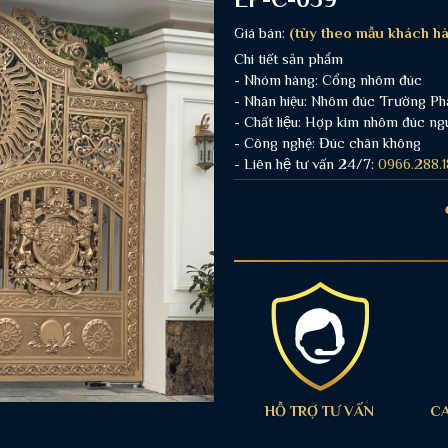
Giá bán:
(tùy theo mẫu khách hà
Chi tiết sản phẩm
- Nhóm hàng: Cổng nhôm đúc
- Nhãn hiệu: Nhôm đúc Trường Ph
- Chất liệu: Hợp kim nhôm đúc ng
- Công nghệ: Đúc chân không
- Liên hệ tư vấn 24/7:
0966.288.1
HỖ TRỢ TƯ VẤN
C