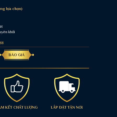
ng lựa chọn)
át
uyên khối
88
BÁO GIÁ
AM KẾT CHẤT LƯỢNG
LẮP ĐẶT TẬN NƠI