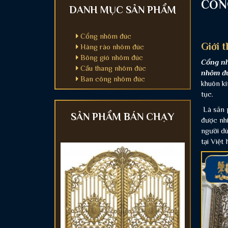
CỔN
DANH MỤC SẢN PHẨM
Cổng nhôm đúc
Giới 
Hàng rào nhôm đúc
Bông gió nhôm đúc
Cổng n
Cầu thang nhôm đúc
nhôm đ
Ban công nhôm đúc
khuôn ki
tục.
Là sản p
SẢN PHẨM BÁN CHẠY
được nhi
người dù
tại Việt