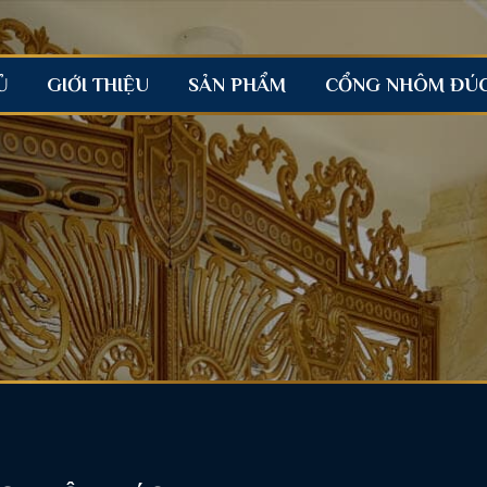
Ủ
GIỚI THIỆU
SẢN PHẨM
CỔNG NHÔM ĐÚ