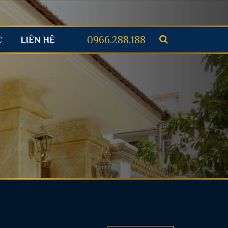
0966.288.188
C
LIÊN HỆ