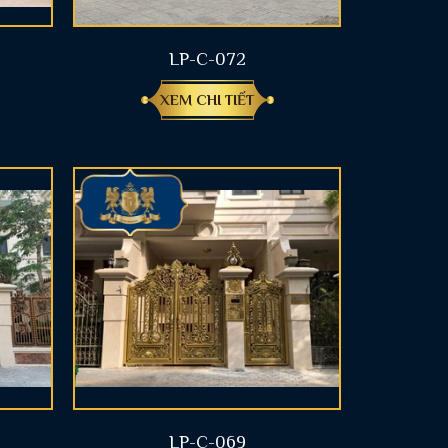
LP-C-072
XEM CHI TIẾT
LP-C-069