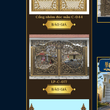
Cổng nhôm đúc mẫu C-044
BÁO GIÁ
LP-C-077
BÁO GIÁ