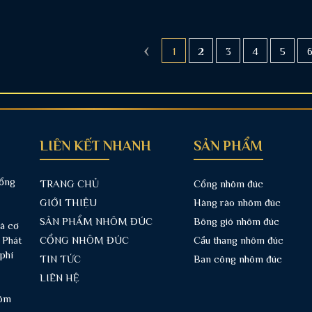
‹
1
2
3
4
5
LIÊN KẾT NHANH
SẢN PHẨM
cổng
TRANG CHỦ
Cổng nhôm đúc
GIỚI THIỆU
Hàng rào nhôm đúc
SẢN PHẨM NHÔM ĐÚC
Bông gió nhôm đúc
và cơ
 Phát
CỔNG NHÔM ĐÚC
Cầu thang nhôm đúc
phí
TIN TỨC
Ban công nhôm đúc
LIÊN HỆ
hôm