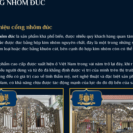
G NHÔM ĐÚC
thiệu cổng nhôm đúc
hôm đúc
là sản phẩm khá phổ biến, được nhiều quý khách hàng quan tâm
úc
được đúc bằng hộp kim nhôm nguyên chất, đây là một trong những số 
m loại hoặc đúc bằng khuôn cát, bên cạnh đó hợp kim nhôm còn có thể 
hẩm cao cấp được xuất hiện ở Việt Nam trong vài năm trở lại đây, khi 
ều người dùng và từ đó đã khẳng định được vị trí của mình trên thị tr
ng đều có giá trị cao về tính thẩm mỹ, nét nghệ thuật và đặc biệt sản p
 Nam, có khả năng chịu được tác động mạnh của lực do đó độ bền của 