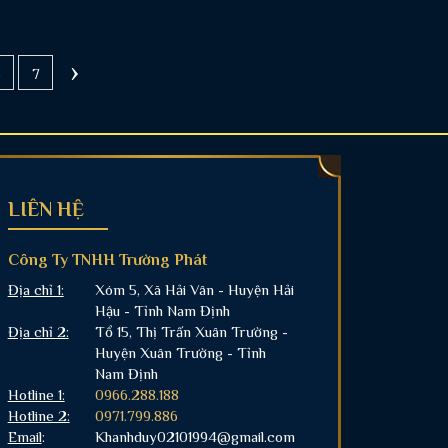
›
6
7
LIÊN HỆ
Công Ty TNHH Trường Phát
Địa chỉ 1:
Xóm 5, Xã Hải Vân - Huyện Hải
Hậu - Tỉnh Nam Định
Địa chỉ 2:
Tổ 15, Thị Trấn Xuân Trường -
Huyện Xuân Trường - Tỉnh
Nam Định
Hotline 1:
0966.288.188
Hotline 2:
0971.799.886
Email
:
Khanhduy02101994@gmail.com